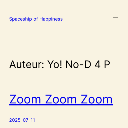
Ga
naar
Spaceship of Happiness
de
inhoud
Auteur:
Yo! No-D 4 P
Zoom Zoom Zoom
2025-07-11